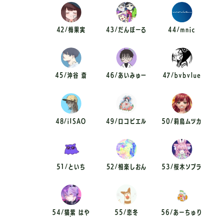
42/梅果実
43/だんぼーる
44/mnic
45/沖谷 斎
46/あいみゅー
47/bvbvlue
48/iISAO
49/ロコピエル
50/莉鳥ムツカ
51/といち
52/相楽しおん
53/桜木ソプラ
54/猫紫 はや
55/恋冬
56/あーちゅり