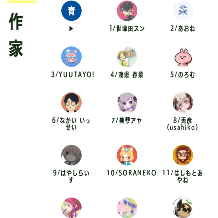
▶︎
1/世津田スン
2/あおね
3/YUUTAYO!
4/渡邊 春菜
5/のろむ
6/なかい いっ
7/美琴アヤ
8/兎彦
せい
(usahiko)
9/はやしらい
10/SORANEKO
11/はしもとあ
す
やね