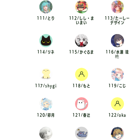
111/とり
112/しし・ま
113/たーしー
いまい
デザイン
114/リネ
115/かぐるま
116/水瀬 琉
杝
117/shygi
118/もと
119/こじ
120/卯月
121/春辻
122/oka