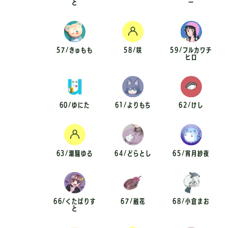
と
ー
57/きゅもも
58/咲
59/フルカワチ
ヒロ
60/ゆにた
61/よりもち
62/けし
63/潮騒ゆる
64/どらとし
65/宵月紗夜
66/くたばりす
67/融花
68/小倉まお
と