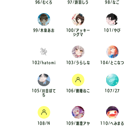
96/むくろ
97/詩羽しう
98/なご
99/木染あお
100/アッキー
101/やび
シグマ
102/hatomi
103/うらしな
104/とこなつ
105/川合ぽて
106/微睡ねこ
107/27
ち
108/N
109/潮澄アヤ
110/へみまる