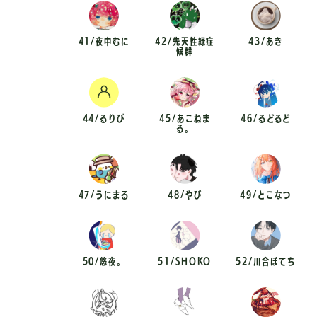
41/夜中むに
42/先天性緑症
43/あき
候群
44/るりび
45/あこねま
46/るどるど
る。
47/うにまる
48/やび
49/とこなつ
50/悠夜。
51/SHOKO
52/川合ぽてち