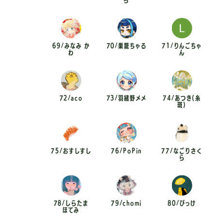
69/みなみ か
70/巣籠ちゃる
71/りんごちゃ
わ
ん
72/aco
73/羽緒野メメ
74/あつき(糸
斑)
75/おすしすし
76/PoPin
77/なごりさく
ら
78/しらたま
79/chomi
80/びっけ
ほてみ