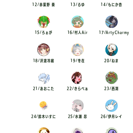
12/赤葉野 奏
13/るゆ
14/もにか杏
15/ろぉが
16/村人Air
17/ArtyCharmy
18/沢渡冷緒
19/冬在
20/ねま
21/あおこた
22/きらべぁ
23/西渕
24/鈴木いすに
25/水瀬 忍
26/伊月レイ