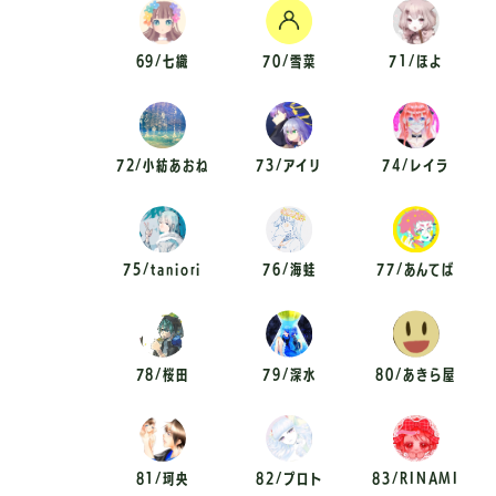
69/七織
70/雪菜
71/ほよ
72/小紡あおね
73/アイリ
74/レイラ
75/taniori
76/海蛙
77/あんてば
78/桜田
79/深水
80/あきら屋
81/珂央
82/プロト
83/RINAMI