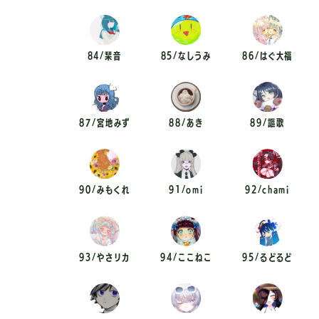
84/栞音
85/なしうみ
86/はぐ大福
87/宮地みず
88/あき
89/謳歌
90/みもくれ
91/omi
92/chami
93/やさリカ
94/ここねこ
95/るどるど