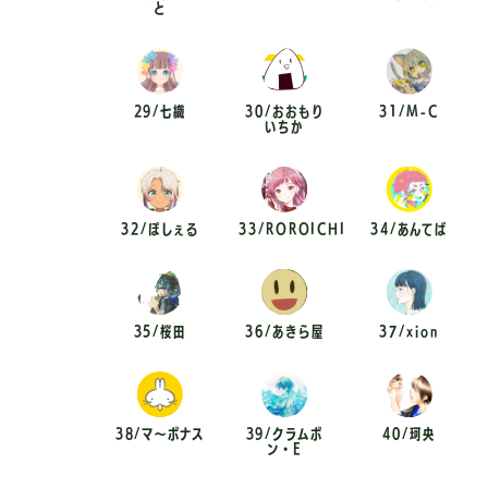
と
29/七織
30/おおもり
31/M-C
いちか
32/ぽしぇる
33/ROROICHI
34/あんてば
35/桜田
36/あきら屋
37/xion
38/マ〜ボナス
39/クラムボ
40/珂央
ン・E