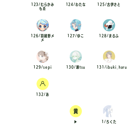
123/むらかみ
124/わたな
125/古伊さと
もゑ
126/羽緒野メ
127/ゆこ
128/まるふ
メ
129/sepi
130/瀬tsu
131/ibuki_haru
132/あ
▶︎
1/ろくた