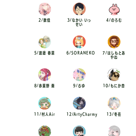
2/数佳
3/なかい いっ
4/のろむ
せい
5/渡邊 春菜
6/SORANEKO
7/はしもとあ
やね
8/赤葉野 奏
9/るゆ
10/もにか杏
11/村人Air
12/ArtyCharmy
13/冬在