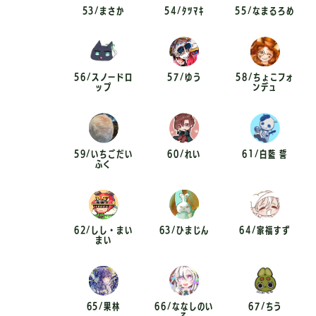
53/まさか
54/ﾀﾂﾏｷ
55/なまるろめ
56/スノードロ
57/ゆう
58/ちょこフォ
ップ
ンデュ
59/いちごだい
60/れい
61/白藍 誓
ふく
62/しし・まい
63/ひまじん
64/家福すず
まい
65/果林
66/ななしのい
67/ちう
ろ