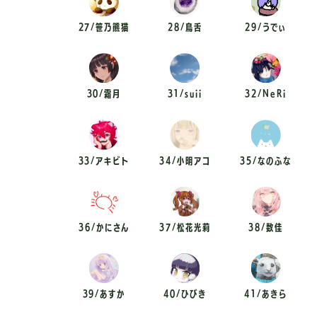
27/笹乃熊猫
28/鳥舌
29/うでぃ
30/霜月
31/suii
32/NeRi
33/アキビト
34/小明アコ
35/なのふな
36/かにさん
37/松花光莉
38/数佳
39/あすか
40/ひびき
41/あきら