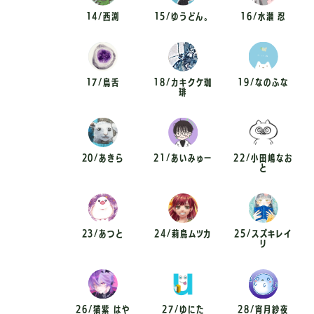
14/西渕
15/ゆうどん。
16/水瀬 忍
17/鳥舌
18/カキクケ珈
19/なのふな
琲
20/あきら
21/あいみゅー
22/小田嶋なお
と
23/あつと
24/莉鳥ムツカ
25/スズキレイ
リ
26/猫紫 はや
27/ゆにた
28/宵月紗夜