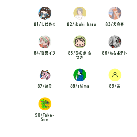
81/しばめぐ
82/ibuki_haru
83/犬庭春
84/沓沢イヲ
85/ひのき さ
86/もちポテト
つき
87/めそ
88/shima
89/あ
90/Take-
See